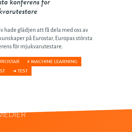
sta konferens för
kvarutestare
ven
iv hade glädjen att få dela med oss av
ing
kunskaper på Eurostar, Europas största
rens för mjukvarutestare.
stem
UROSTAR
MACHINE LEARNING
rutest
ST
TEST
ik
ng
MEDIER