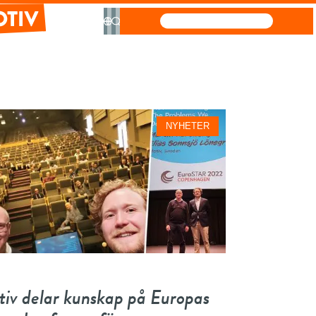
information
m
NYHETER
konstruktion
ektur
ara
seffektiva
ulösningar
stillväxt i
tiv delar kunskap på Europas
ran