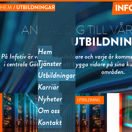
Hoppa
HEM
UTBILDNINGAR
till
LÄNKSTIG
huvudinnehåll
Infotiv
ANMÄL DIG TILL V
UTBILDNI
Teknik
Syste
Hem
På Infotiv är vi erfarna utbildare och varje år komme
Huvudmeny
Tjänster
i centrala Göteborg för att bygga vidare på sina k
System
områden.
Utbildningar
& arkit
Mjukv
Karriär
Nyheter
Kostnad
UTBILDNING
mjukvar
Om oss
Funktion
Kontakt
mjukva