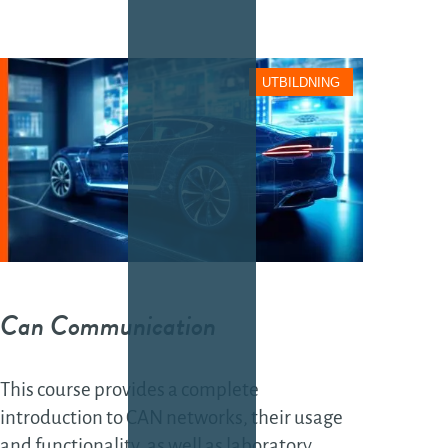
UTBILDNING
Can Communication
This course provides a complete
introduction to CAN networks, their usage
and functionality, as well as laboratory