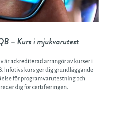
ven
ing
QB – Kurs i mjukvarutest
stem
iv är ackrediterad arrangör av kurser i
rutest
. Infotivs kurs ger dig grundläggande
ik
åelse för programvarutestning och
reder dig för certifieringen.
ng