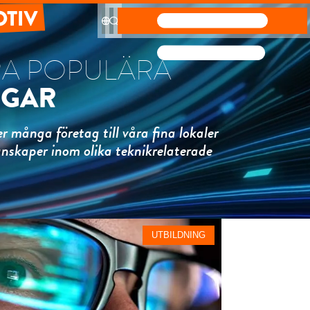
ÅRA POPULÄRA
NGAR
information
m
r många företag till våra fina lokaler
unskaper inom olika teknikrelaterade
konstruktion
ektur
ara
seffektiva
UTBILDNING
ulösningar
stillväxt i
ran