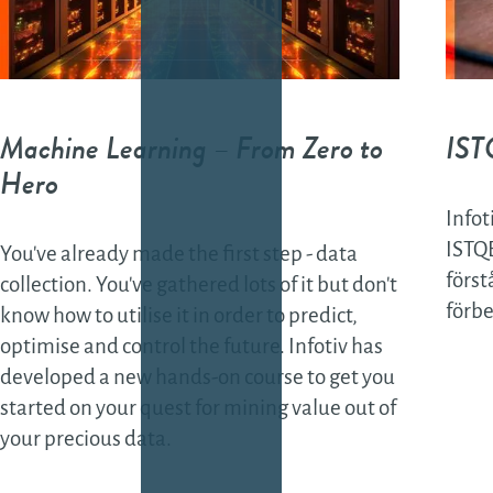
Data
Datadri
utveckl
Machine Learning – From Zero to
IST
Test
Hero
Testsy
Infot
Mjukva
ISTQB
You've already made the first step - data
Mekan
först
collection. You've gathered lots of it but don't
förbe
Ledni
know how to utilise it in order to predict,
optimise and control the future. Infotiv has
developed a new hands-on course to get you
started on your quest for mining value out of
your precious data.