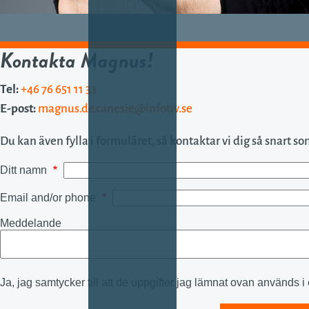
Kontakta Magnus!
Tel:
+46 76 651 11 33
E-post:
magnus.de.canesie@infotiv.se
Du kan även fylla i formuläret, så kontaktar vi dig så snart so
Ditt namn
Email and/or phone
Meddelande
Ja, jag samtycker till att de uppgifter jag lämnat ovan används i