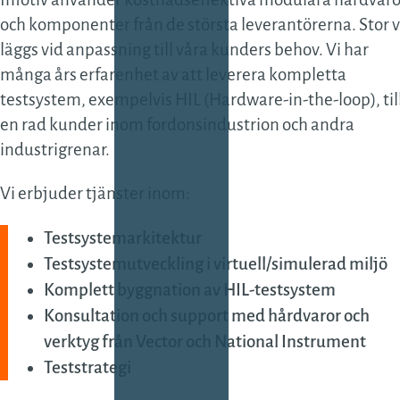
och komponenter från de största leverantörerna. Stor v
läggs vid anpassning till våra kunders behov. Vi har
många års erfarenhet av att leverera kompletta
testsystem, exempelvis HIL (Hardware-in-the-loop), til
en rad kunder inom fordonsindustrion och andra
industrigrenar.
Vi erbjuder tjänster inom:
Testsystemarkitektur
Testsystemutveckling i virtuell/simulerad miljö
Komplett byggnation av HIL-testsystem
Konsultation och support med hårdvaror och
verktyg från Vector och National Instrument
Teststrategi