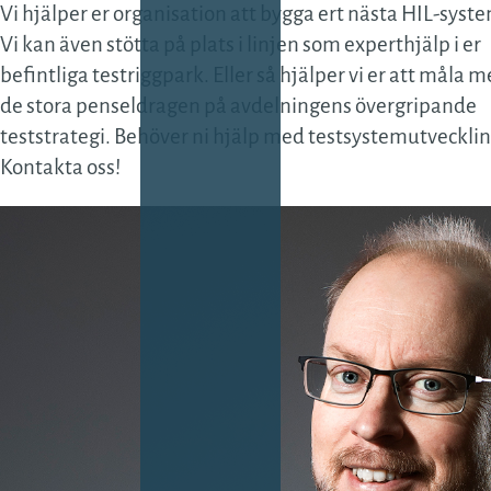
Vi hjälper er organisation att bygga ert nästa HIL-syst
Vi kan även stötta på plats i linjen som experthjälp i er
befintliga testriggpark. Eller så hjälper vi er att måla 
de stora penseldragen på avdelningens övergripande
teststrategi. Behöver ni hjälp med testsystemutveckli
Kontakta oss!