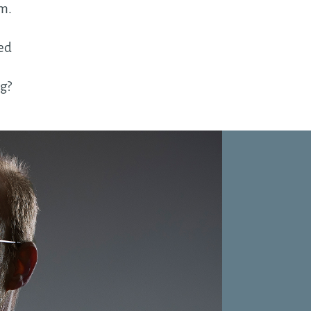
em.
med
ng?