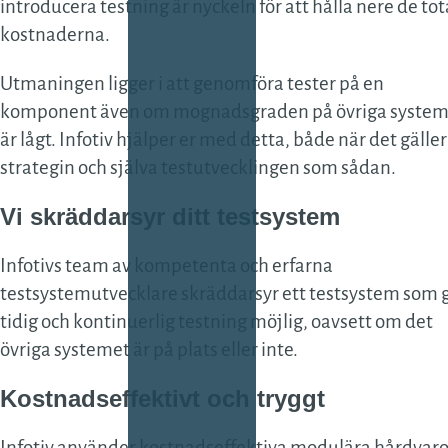
introducera testning är nyckeln för att hålla nere de tot
Data
kostnaderna.
Datadri
Utmaningen ligger i att genomföra tester på en
utveckl
komponent även om mognadsgraden på övriga system
Test
är lågt. Infotiv hjälper er med detta, både när det gäller
strategin och själva testutvecklingen som sådan.
Testsy
Vi skräddarsyr ditt testsystem
Mjukva
Mekan
Infotivs team av kompetenta och erfarna
Ledni
testsystemutvecklare skräddarsyr ett testsystem som 
tidig och kontinuerlig testning möjlig, oavsett om det
övriga systemet är på plats eller inte.
Kostnadseffektivt och tryggt
Infotiv använder kostnadseffektiva modulära hårdvaro