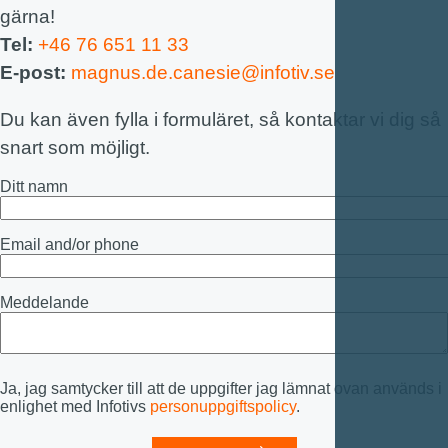
gärna!
Tel:
+46 76 651 11 33
E-post:
magnus.de.canesie@infotiv.se
Du kan även fylla i formuläret, så kontaktar vi dig så
snart som möjligt.
Ditt namn
Email and/or phone
Meddelande
Ja, jag samtycker till att de uppgifter jag lämnat ovan används i
enlighet med Infotivs
personuppgiftspolicy
.