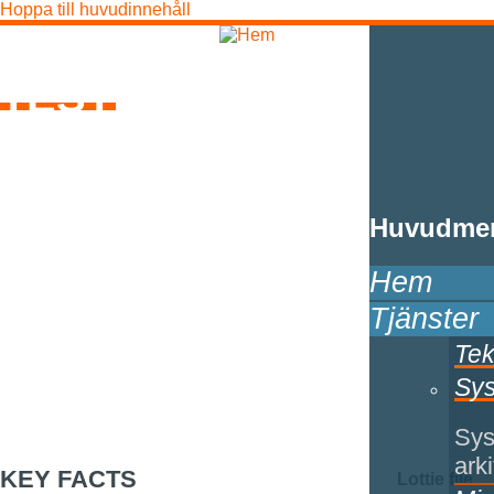
Hoppa till huvudinnehåll
Infotiv
TEST
Som experter inom test förespråkar vi
testdriven utveckling och tidig testning
av såväl mjukvara som hårdvara.
Huvudme
Kvalitetssäkring är kostsamt, men
stora besparingar kan göras om tester
Hem
introduceras tidigt i
Tjänster
utvecklingsprocessen.
Tek
Sy
Sys
arki
KEY FACTS
Lottie file