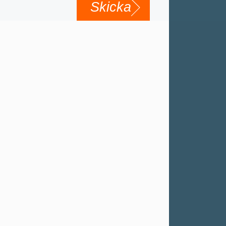
Skicka
NYHETER
Esab väljer Infotivs testsystem
ännu en gång
ESAB och Infotiv har under många år haft ett nära
samarbete. Nu har Infotiv än en gång fått förtroende
att visa vad vi kan inom testautomatisering och
kvalitetssäkring.
TESTSYSTEM
TEST
NÖJDA KUNDER
TEST
NYHETER
Infotiv levererar teknik för testning