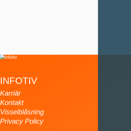
Göteborg, ISTQB Foundation Level.
ISTQB
UTBILDNINGAR
INFOTIV
Karriär
Kontakt
Visselblåsning
Privacy Policy