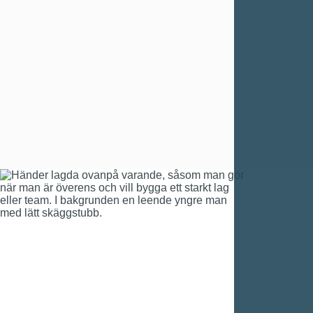
fest
kvalitetssäkring
certifierade
ackrediterade utbildare
i
ISTQB.
Våra utbildningar