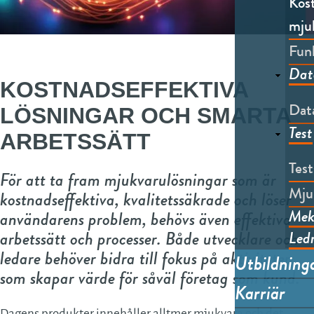
Kost
mju
Funk
Dat
KOSTNADS
EFFEKTIVA
Data
LÖSNINGAR OCH
SMARTA
Test
ARBETSSÄTT
Tes
För att ta fram mjukvarulösningar som är
Mju
kostnadseffektiva, kvalitetssäkrade och löser
Mek
användarens problem, behövs även effektiva
arbetssätt och processer. Både utvecklare och
Led
ledare behöver bidra till fokus på aktiviteter
Utbildning
som skapar värde för såväl företag som kund.
Karriär
Dagens produkter innehåller alltmer mjukvara och det