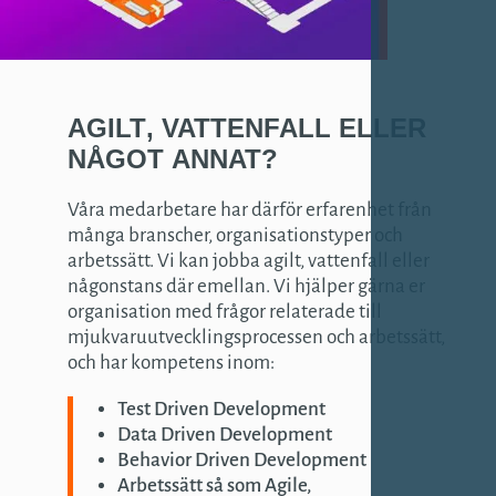
AGILT
,
VATTENFALL
ELLER
NÅGOT
ANNAT
?
Våra medarbetare har därför erfarenhet från
många branscher, organisationstyper och
arbetssätt. Vi kan jobba agilt, vattenfall eller
någonstans där emellan. Vi hjälper gärna er
organisation med frågor relaterade till
mjukvaruutvecklingsprocessen och arbetssätt,
och har kompetens inom:
Test Driven Development
Data Driven Development
Behavior Driven Development
Arbetssätt så som Agile,